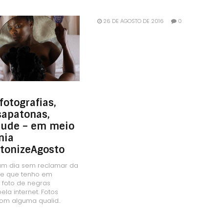
26 DE AGOSTO DE 2016
0
LEIA MAIS
E
fotografias,
sapatonas,
tude – em meio
nia
tonizeAgosto
 um dia sem reclamar da
de que tenho em
 foto de negras
ela internet. Fotos
com alguma qualid..