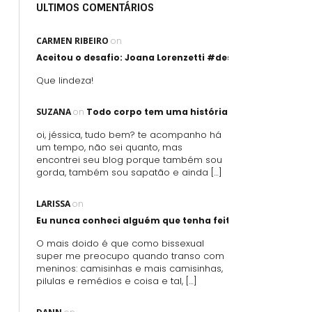
ULTIMOS COMENTÁRIOS
CARMEN RIBEIRO
on
Aceitou o desafio: Joana Lorenzetti #desafioartegorda
Que lindeza!
SUZANA
on
Todo corpo tem uma história
oi, jéssica, tudo bem? te acompanho há
um tempo, não sei quanto, mas
encontrei seu blog porque também sou
gorda, também sou sapatão e ainda […]
LARISSA
on
Eu nunca conheci alguém que tenha feito sexo oral usand
O mais doido é que como bissexual
super me preocupo quando transo com
meninos: camisinhas e mais camisinhas,
pilulas e remédios e coisa e tal, […]