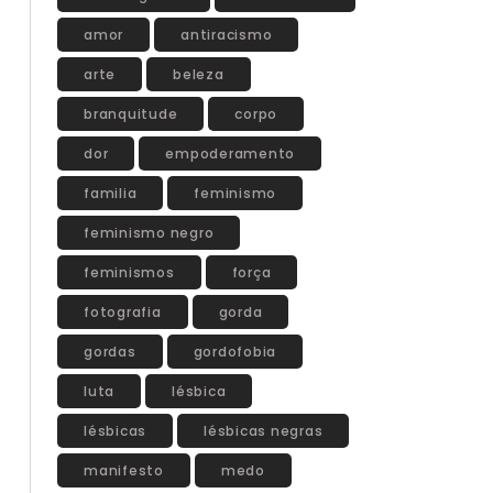
amor
antiracismo
arte
beleza
branquitude
corpo
dor
empoderamento
familia
feminismo
feminismo negro
feminismos
força
fotografia
gorda
gordas
gordofobia
luta
lésbica
lésbicas
lésbicas negras
manifesto
medo