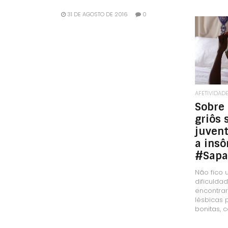
31 DE AGOSTO DE 2016
0
AFETIVIDAD
Sobre 
griôs 
juven
a insô
#Sapa
Não fico
dificulda
encontrar
lésbicas p
bonitas, 