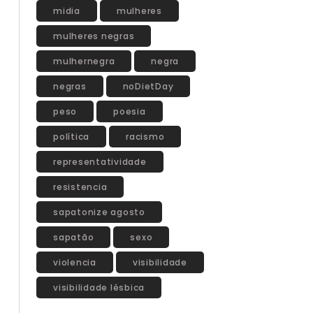
midia
mulheres
mulheres negras
mulhernegra
negra
negras
noDietDay
peso
poesia
política
racismo
representatividade
resistencia
sapatonize agosto
sapatão
sexo
violencia
visibilidade
visibilidade lésbica