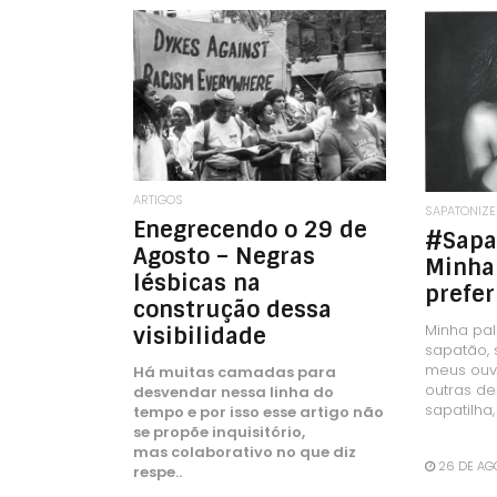
LEIA MAIS
ARTIGOS
SAPATONIZE
Enegrecendo o 29 de
#Sapa
Agosto – Negras
Minha
lésbicas na
prefer
construção dessa
Minha pal
visibilidade
sapatão,
meus ouv
Há muitas camadas para
outras d
desvendar nessa linha do
sapatilha,
tempo e por isso esse artigo não
se propõe inquisitório,
mas colaborativo no que diz
26 DE AG
respe..