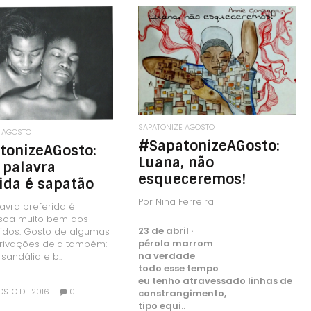
LEIA MAIS
LEIA MAIS
SAPATONIZE AGOSTO
 AGOSTO
#SapatonizeAGosto:
tonizeAGosto:
Luana, não
 palavra
esqueceremos!
ida é sapatão
Por Nina Ferreira
avra preferida é
 soa muito bem aos
23 de abril ·
idos. Gosto de algumas
pérola marrom
erivações dela também:
na verdade
 sandália e b..
todo esse tempo
eu tenho atravessado linhas de
OSTO DE 2016
0
constrangimento,
tipo equi..