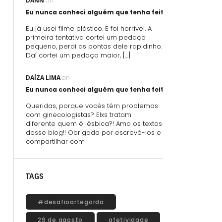
DANN
on
Eu nunca conheci alguém que tenha feito sexo oral usand
Eu já usei filme plástico. E foi horrível. A
primeira tentativa cortei um pedaço
pequeno, perdi as pontas dele rapidinho.
Daí cortei um pedaço maior, […]
DAÍZA LIMA
on
Eu nunca conheci alguém que tenha feito sexo oral usand
Queridas, porque vocês têm problemas
com ginecologistas? Elxs tratam
diferente quem é lésbica?! Amo os textos
desse blog!! Obrigada por escrevê-los e
compartilhar com
TAGS
#desafioartegorda
29 de agosto
afetividade