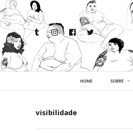
tumblr
instagram
facebook
twitter
Navegação
HOME
SOBRE
Primária
visibilidade