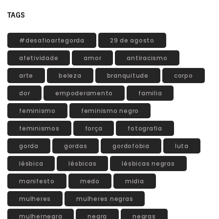
TAGS
#desafioartegorda
29 de agosto
afetividade
amor
antiracismo
arte
beleza
branquitude
corpo
dor
empoderamento
familia
feminismo
feminismo negro
feminismos
força
fotografia
gorda
gordas
gordofobia
luta
lésbica
lésbicas
lésbicas negras
manifesto
medo
midia
mulheres
mulheres negras
mulhernegra
negra
negras