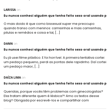
LARISSA
on
Eu nunca conheci alguém que tenha feito sexo oral usando plá
O mais doido é que como bissexual super me preocupo
quando transo com meninos: camisinhas e mais camisinhas,
pilulas e remédios e coisa e tal, […]
DANN
on
Eu nunca conheci alguém que tenha feito sexo oral usando plá
Eu já usei filme plástico. E foi horrível. A primeira tentativa cortei
um pedaço pequeno, perdi as pontas dele rapidinho. Daí cortei
um pedaço maior, […]
DAÍZA LIMA
on
Eu nunca conheci alguém que tenha feito sexo oral usando plá
Queridas, porque vocês têm problemas com ginecologistas?
Elxs tratam diferente quem é lésbica?! Amo os textos desse
blog!! Obrigada por escrevê-los e compartilhar com