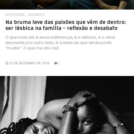
AFETIVIDADE
DESABAFO
Na bruma leve das paixões que vêm de dentro:
ser lésbica na família – reflexão e desabafo
O que mais dói é essa indiferença, é o silêncio, é o olhar
desviante pra outro lado, é a ideia de que ainda pode
“mudar”. O que me dói cad..
22 DE DEZEMBRO DE 2015
1