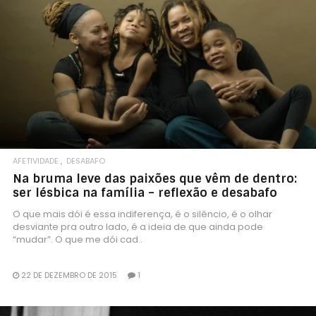
AFETIVIDADE
DESABAFO
Na bruma leve das paixões que vêm de dentro:
ser lésbica na família – reflexão e desabafo
O que mais dói é essa indiferença, é o silêncio, é o olhar
desviante pra outro lado, é a ideia de que ainda pode
“mudar”. O que me dói cad..
22 DE DEZEMBRO DE 2015
1