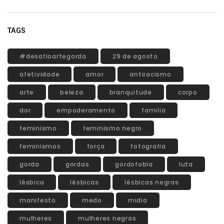
TAGS
#desafioartegorda
29 de agosto
afetividade
amor
antiracismo
arte
beleza
branquitude
corpo
dor
empoderamento
familia
feminismo
feminismo negro
feminismos
força
fotografia
gorda
gordas
gordofobia
luta
lésbica
lésbicas
lésbicas negras
manifesto
medo
midia
mulheres
mulheres negras