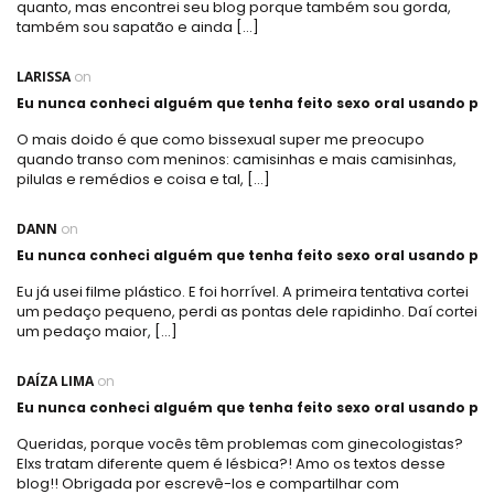
quanto, mas encontrei seu blog porque também sou gorda,
também sou sapatão e ainda […]
LARISSA
on
Eu nunca conheci alguém que tenha feito sexo oral usando plá
O mais doido é que como bissexual super me preocupo
quando transo com meninos: camisinhas e mais camisinhas,
pilulas e remédios e coisa e tal, […]
DANN
on
Eu nunca conheci alguém que tenha feito sexo oral usando plá
Eu já usei filme plástico. E foi horrível. A primeira tentativa cortei
um pedaço pequeno, perdi as pontas dele rapidinho. Daí cortei
um pedaço maior, […]
DAÍZA LIMA
on
Eu nunca conheci alguém que tenha feito sexo oral usando plá
Queridas, porque vocês têm problemas com ginecologistas?
Elxs tratam diferente quem é lésbica?! Amo os textos desse
blog!! Obrigada por escrevê-los e compartilhar com