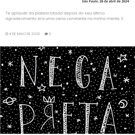
São Paulo, 29 de abril de 2024
Te aplaudir da plateia lotada depois do seu último
agradecimento era uma cena constante na minha mente. E..
4 DE MAIO DE 2025
0