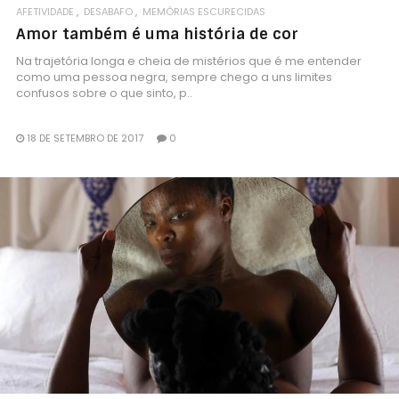
AFETIVIDADE
DESABAFO
MEMÓRIAS ESCURECIDAS
Amor também é uma história de cor
Na trajetória longa e cheia de mistérios que é me entender
como uma pessoa negra, sempre chego a uns limites
confusos sobre o que sinto, p..
18 DE SETEMBRO DE 2017
0