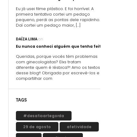
Eu já usei filme plástico. E foi horrível. A
primeira tentativa cortei um pedaço
pequeno, perdi as pontas dele rapidinho.
Daí cortei um pedaço maior, […]
DAÍZA LIMA
on
Eu nunca conheci alguém que tenha feito sexo oral usand
Queridas, porque vocês têm problemas
com ginecologistas? Elxs tratam
diferente quem é lésbica?! Amo os textos
desse blog!! Obrigada por escrevê-los e
compartilhar com
TAGS
#desafioartegorda
29 de agosto
afetividade