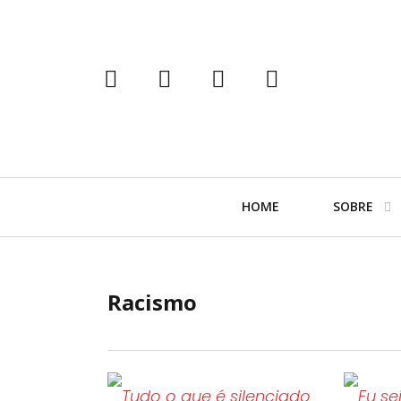
tumblr
instagram
facebook
twitter
Navegação
HOME
SOBRE
Primária
Racismo