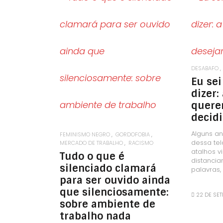
LEIA MAIS
DESABAFO
Eu sei
dizer:
querer
decidi
Alguns a
FEMINISMO NEGRO
GORDOFOBIA
dessa te
MERCADO DE TRABALHO
RACISMO
atalhos v
Tudo o que é
distanci
silenciado clamará
palavras, 
para ser ouvido ainda
que silenciosamente:
22 DE SE
sobre ambiente de
trabalho nada