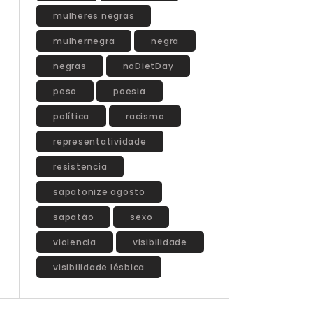
mulheres negras
mulhernegra
negra
negras
noDietDay
peso
poesia
política
racismo
representatividade
resistencia
sapatonize agosto
sapatão
sexo
violencia
visibilidade
visibilidade lésbica