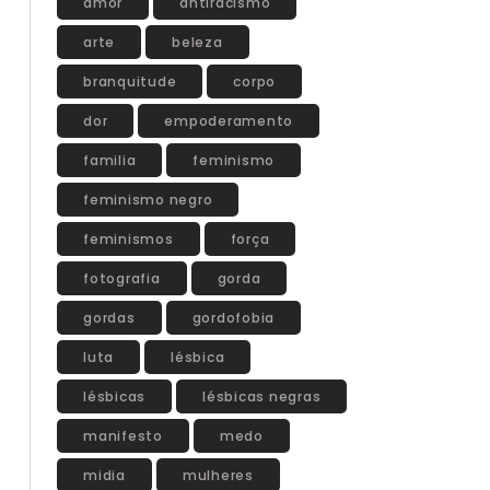
amor
antiracismo
arte
beleza
branquitude
corpo
dor
empoderamento
familia
feminismo
feminismo negro
feminismos
força
fotografia
gorda
gordas
gordofobia
luta
lésbica
lésbicas
lésbicas negras
manifesto
medo
midia
mulheres