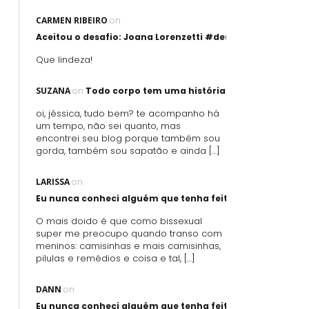
CARMEN RIBEIRO
on
Aceitou o desafio: Joana Lorenzetti #desafioartegorda
Que lindeza!
SUZANA
on
Todo corpo tem uma história
oi, jéssica, tudo bem? te acompanho há
um tempo, não sei quanto, mas
encontrei seu blog porque também sou
gorda, também sou sapatão e ainda […]
LARISSA
on
Eu nunca conheci alguém que tenha feito sexo oral usand
O mais doido é que como bissexual
super me preocupo quando transo com
meninos: camisinhas e mais camisinhas,
pilulas e remédios e coisa e tal, […]
DANN
on
Eu nunca conheci alguém que tenha feito sexo oral usand