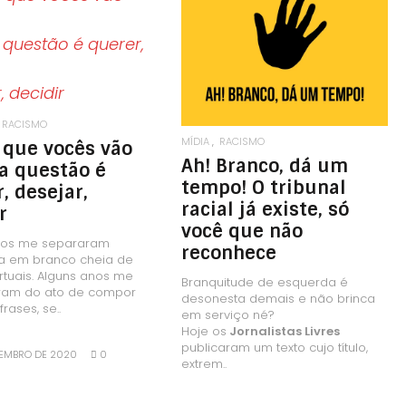
LEIA MAIS
LEIA MAIS
RACISMO
MÍDIA
RACISMO
 que vocês vão
Ah! Branco, dá um
 a questão é
tempo! O tribunal
, desejar,
racial já existe, só
r
você que não
nos me separaram
reconhece
la em branco cheia de
irtuais. Alguns anos me
Branquitude de esquerda é
aram do ato de compor
desonesta demais e não brinca
frases, se..
em serviço né?
Hoje os
Jornalistas Livres
publicaram um texto cujo título,
TEMBRO DE 2020
0
extrem..