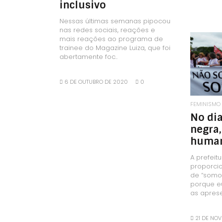
inclusivo
Nessas últimas semanas pipocou
nas redes sociais, reações e
mais reações ao programa de
trainee do Magazine Luiza, que foi
abertamente foc..
6 DE OUTUBRO DE 2020
0
FEMINISMO
No dia
negra
huma
A prefeit
proporci
de “somo
porque e
as aprese
21 DE NO