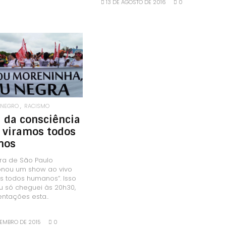
13 DE AGOSTO DE 2016
0
LEIA MAIS
 NEGRO
RACISMO
 da consciência
, viramos todos
nos
ura de São Paulo
onou um show ao vivo
s todos humanos”. Isso
u só cheguei às 20h30,
ntações esta..
VEMBRO DE 2015
0