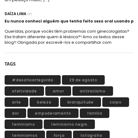
DAÍZA LIMA
on
Eu nunca conheci alguém que tenha feito sexo oral usando plá
Queridas, porque vocês têm problemas com ginecologistas?
Elxs tratam diferente quem é lésbica?! Amo os textos desse
blog!! Obrigada por escrevê-los e compartilhar com
TAGS
#desafioartegorda
29 de agosto
afetividade
amor
antiracismo
arte
beleza
branquitude
corpo
dor
empoderamento
familia
feminismo
feminismo negro
feminismos
força
fotografia