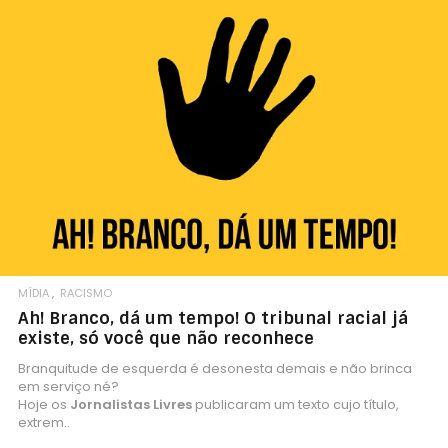
MÍDIA
RACISMO
Ah! Branco, dá um tempo! O tribunal racial já
existe, só você que não reconhece
Branquitude de esquerda é desonesta demais e não brinca
em serviço né?
Hoje os
Jornalistas Livres
publicaram um texto cujo título,
extrem..