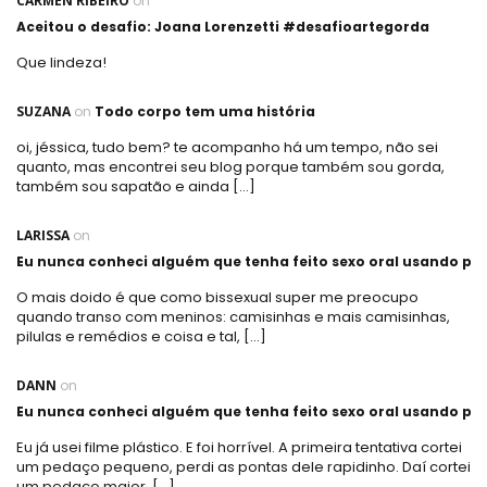
CARMEN RIBEIRO
on
Aceitou o desafio: Joana Lorenzetti #desafioartegorda
Que lindeza!
SUZANA
on
Todo corpo tem uma história
oi, jéssica, tudo bem? te acompanho há um tempo, não sei
quanto, mas encontrei seu blog porque também sou gorda,
também sou sapatão e ainda […]
LARISSA
on
Eu nunca conheci alguém que tenha feito sexo oral usando plá
O mais doido é que como bissexual super me preocupo
quando transo com meninos: camisinhas e mais camisinhas,
pilulas e remédios e coisa e tal, […]
DANN
on
Eu nunca conheci alguém que tenha feito sexo oral usando plá
Eu já usei filme plástico. E foi horrível. A primeira tentativa cortei
um pedaço pequeno, perdi as pontas dele rapidinho. Daí cortei
um pedaço maior, […]