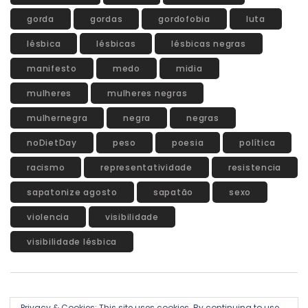
gorda
gordas
gordofobia
luta
lésbica
lésbicas
lésbicas negras
manifesto
medo
midia
mulheres
mulheres negras
mulhernegra
negra
negras
noDietDay
peso
poesia
política
racismo
representatividade
resistencia
sapatonize agosto
sapatão
sexo
violencia
visibilidade
visibilidade lésbica
Privacy & Cookies: This site uses cookies. By continuing to use