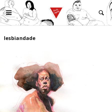
lesbiandade
eramento