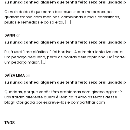
Eu nunca conheci alguém que tenha feito sexo oral usando plá
O mais doido é que como bissexual super me preocupo
quando transo com meninos: camisinhas e mais camisinhas,
pilulas e remédios e coisa e tal, […]
DANN
on
Eu nunca conheci alguém que tenha feito sexo oral usando plá
Eu já usei filme plástico. E foi horrível. A primeira tentativa cortei
um pedaço pequeno, perdi as pontas dele rapidinho. Daí cortei
um pedaço maior, […]
DAÍZA LIMA
on
Eu nunca conheci alguém que tenha feito sexo oral usando plá
Queridas, porque vocês têm problemas com ginecologistas?
Elxs tratam diferente quem é lésbica?! Amo os textos desse
blog!! Obrigada por escrevê-los e compartilhar com
TAGS