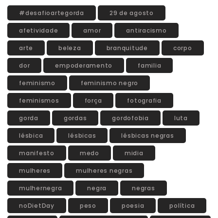
#desafioartegorda
29 de agosto
afetividade
amor
antiracismo
arte
beleza
branquitude
corpo
dor
empoderamento
familia
feminismo
feminismo negro
feminismos
força
fotografia
gorda
gordas
gordofobia
luta
lésbica
lésbicas
lésbicas negras
manifesto
medo
midia
mulheres
mulheres negras
mulhernegra
negra
negras
noDietDay
peso
poesia
política