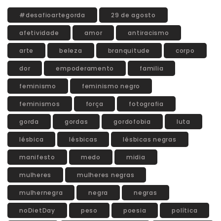
#desafioartegorda
29 de agosto
afetividade
amor
antiracismo
arte
beleza
branquitude
corpo
dor
empoderamento
familia
feminismo
feminismo negro
feminismos
força
fotografia
gorda
gordas
gordofobia
luta
lésbica
lésbicas
lésbicas negras
manifesto
medo
midia
mulheres
mulheres negras
mulhernegra
negra
negras
noDietDay
peso
poesia
política