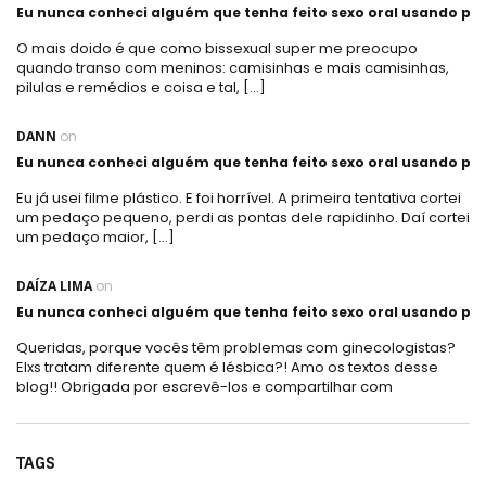
Eu nunca conheci alguém que tenha feito sexo oral usando plá
O mais doido é que como bissexual super me preocupo
quando transo com meninos: camisinhas e mais camisinhas,
pilulas e remédios e coisa e tal, […]
DANN
on
Eu nunca conheci alguém que tenha feito sexo oral usando plá
Eu já usei filme plástico. E foi horrível. A primeira tentativa cortei
um pedaço pequeno, perdi as pontas dele rapidinho. Daí cortei
um pedaço maior, […]
DAÍZA LIMA
on
Eu nunca conheci alguém que tenha feito sexo oral usando plá
Queridas, porque vocês têm problemas com ginecologistas?
Elxs tratam diferente quem é lésbica?! Amo os textos desse
blog!! Obrigada por escrevê-los e compartilhar com
TAGS