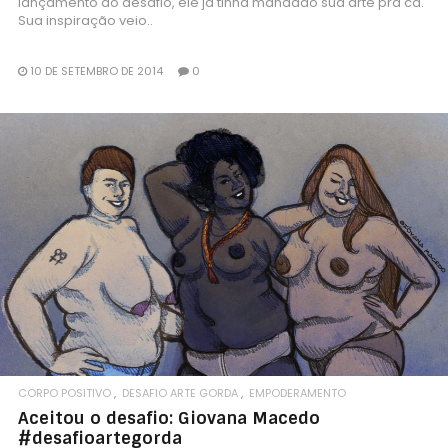
lançamento do desafio, ele já tinha mandado sua arte pra cá.
Sua inspiração veio..
10 DE SETEMBRO DE 2014
0
CORPO POSITIVO
DESAFIO ARTE GORDA
EMPODERAMENTO
Aceitou o desafio: Giovana Macedo
#desafioartegorda