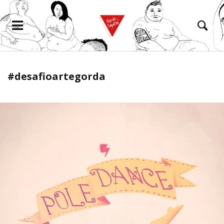
#desafioartegorda
eramento