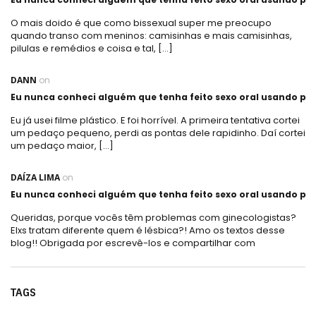
O mais doido é que como bissexual super me preocupo
quando transo com meninos: camisinhas e mais camisinhas,
pilulas e remédios e coisa e tal, […]
DANN
on
Eu nunca conheci alguém que tenha feito sexo oral usando plá
Eu já usei filme plástico. E foi horrível. A primeira tentativa cortei
um pedaço pequeno, perdi as pontas dele rapidinho. Daí cortei
um pedaço maior, […]
DAÍZA LIMA
on
Eu nunca conheci alguém que tenha feito sexo oral usando plá
Queridas, porque vocês têm problemas com ginecologistas?
Elxs tratam diferente quem é lésbica?! Amo os textos desse
blog!! Obrigada por escrevê-los e compartilhar com
TAGS