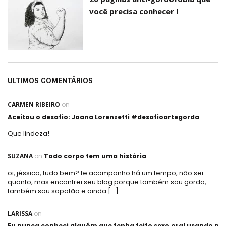
você precisa conhecer !
ULTIMOS COMENTÁRIOS
CARMEN RIBEIRO
on
Aceitou o desafio: Joana Lorenzetti #desafioartegorda
Que lindeza!
SUZANA
on
Todo corpo tem uma história
oi, jéssica, tudo bem? te acompanho há um tempo, não sei
quanto, mas encontrei seu blog porque também sou gorda,
também sou sapatão e ainda […]
LARISSA
on
Eu nunca conheci alguém que tenha feito sexo oral usando plá