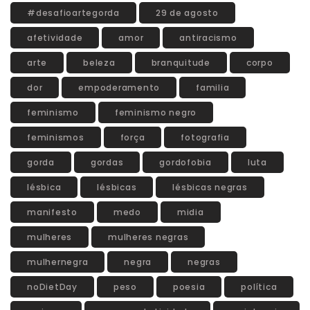
#desafioartegorda
29 de agosto
afetividade
amor
antiracismo
arte
beleza
branquitude
corpo
dor
empoderamento
familia
feminismo
feminismo negro
feminismos
força
fotografia
gorda
gordas
gordofobia
luta
lésbica
lésbicas
lésbicas negras
manifesto
medo
midia
mulheres
mulheres negras
mulhernegra
negra
negras
noDietDay
peso
poesia
política