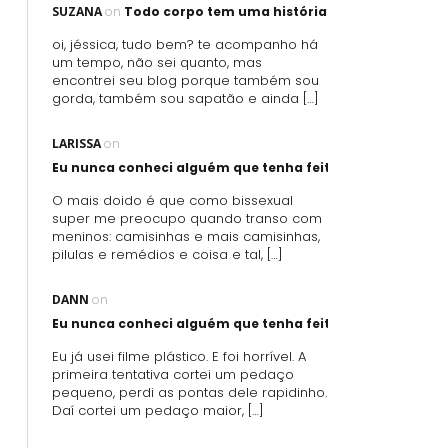
SUZANA
on
Todo corpo tem uma história
oi, jéssica, tudo bem? te acompanho há
um tempo, não sei quanto, mas
encontrei seu blog porque também sou
gorda, também sou sapatão e ainda […]
LARISSA
on
Eu nunca conheci alguém que tenha feito sexo oral usand
O mais doido é que como bissexual
super me preocupo quando transo com
meninos: camisinhas e mais camisinhas,
pilulas e remédios e coisa e tal, […]
DANN
on
Eu nunca conheci alguém que tenha feito sexo oral usand
Eu já usei filme plástico. E foi horrível. A
primeira tentativa cortei um pedaço
pequeno, perdi as pontas dele rapidinho.
Daí cortei um pedaço maior, […]