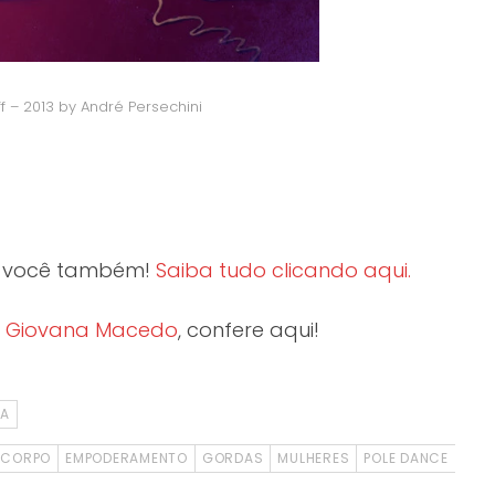
 – 2013 by André Persechini
e você também!
Saiba tudo clicando aqui.
:
Giovana Macedo
, confere aqui!
DA
CORPO
EMPODERAMENTO
GORDAS
MULHERES
POLE DANCE