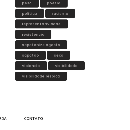
peso
poesia
política
racismo
representatividade
resistencia
sapatonize agosto
sapatão
sexo
violencia
visibilidade
visibilidade lésbica
RDA
CONTATO