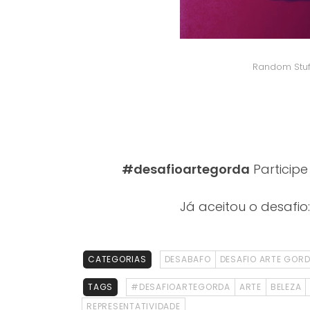
Random Stuff
#desafioartegorda
Particip
Já aceitou o desafio
CATEGORIAS
DESABAFO
DESAFIO ARTE GOR
TAGS
#DESAFIOARTEGORDA
ARTE
BELEZA
REPRESENTATIVIDADE