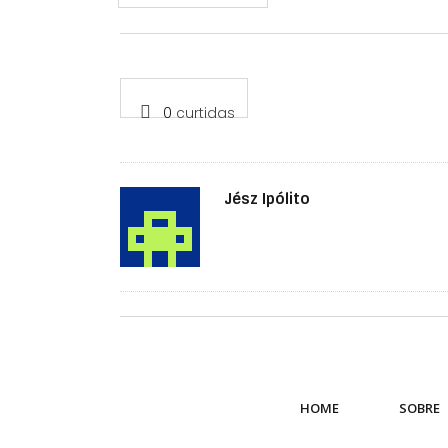
0
curtidas
Autor
Jész Ipólito
HOME
SOBRE