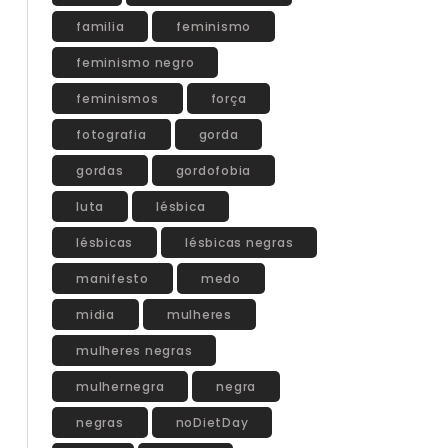
familia
feminismo
feminismo negro
feminismos
força
fotografia
gorda
gordas
gordofobia
luta
lésbica
lésbicas
lésbicas negras
manifesto
medo
midia
mulheres
mulheres negras
mulhernegra
negra
negras
noDietDay