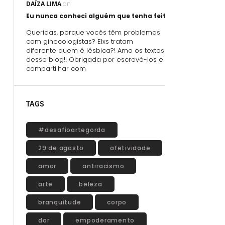
DAÍZA LIMA
on
Eu nunca conheci alguém que tenha feito sexo oral usand
Queridas, porque vocês têm problemas
com ginecologistas? Elxs tratam
diferente quem é lésbica?! Amo os textos
desse blog!! Obrigada por escrevê-los e
compartilhar com
TAGS
#desafioartegorda
29 de agosto
afetividade
amor
antiracismo
arte
beleza
branquitude
corpo
dor
empoderamento