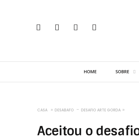
tumblr
instagram
facebook
twitter
Navegação
HOME
SOBRE
Primária
CASA
DESABAFO
DESAFIO ARTE GORDA
Aceitou o desafi