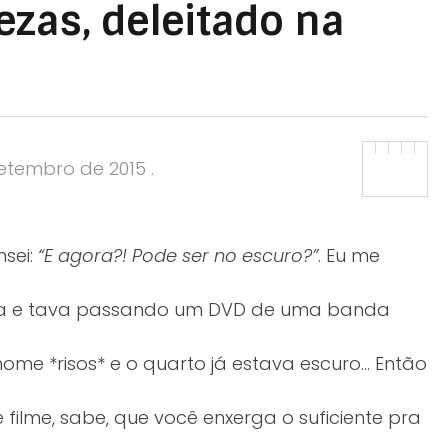
ezas, deleitado na
setembro de 2015
.
nsei:
“E agora?! Pode ser no escuro?”
. Eu me
ada e tava passando um DVD de uma banda
nome *risos* e o quarto já estava escuro… Então
 filme, sabe, que você enxerga o suficiente pra