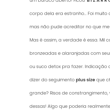
um buraco aberto! Ficou
B I Z A R R 
corpo dela era estranho… Foi muito a
mas não pude acreditar no que me
Mas é assim, a verdade é essa. Mil
bronzeadas e alaranjadas com seus
ou suco detox pra fazer. Indicação 
dizer do seguimento
plus size
que ch
grande? Risos de constrangimento,
dessas! Algo que poderia realment