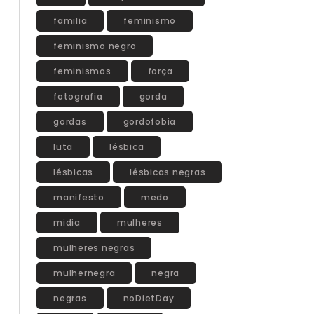
familia
feminismo
feminismo negro
feminismos
força
fotografia
gorda
gordas
gordofobia
luta
lésbica
lésbicas
lésbicas negras
manifesto
medo
midia
mulheres
mulheres negras
mulhernegra
negra
negras
noDietDay