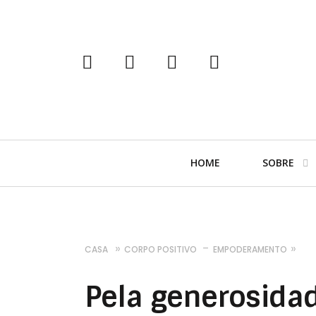
tumblr
instagram
facebook
twitter
Navegação
HOME
SOBRE
Primária
CASA
CORPO POSITIVO
EMPODERAMENTO
Pela generosida