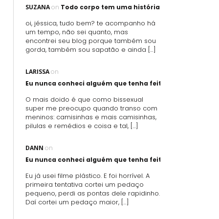
SUZANA
on
Todo corpo tem uma história
oi, jéssica, tudo bem? te acompanho há
um tempo, não sei quanto, mas
encontrei seu blog porque também sou
gorda, também sou sapatão e ainda […]
LARISSA
on
Eu nunca conheci alguém que tenha feito sexo oral usand
O mais doido é que como bissexual
super me preocupo quando transo com
meninos: camisinhas e mais camisinhas,
pilulas e remédios e coisa e tal, […]
DANN
on
Eu nunca conheci alguém que tenha feito sexo oral usand
Eu já usei filme plástico. E foi horrível. A
primeira tentativa cortei um pedaço
pequeno, perdi as pontas dele rapidinho.
Daí cortei um pedaço maior, […]