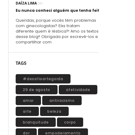
DAÍZA LIMA
on
Eu nunca conheci alguém que tenha feito sexo oral usand
Queridas, porque vocês têm problemas
com ginecologistas? Elxs tratam
diferente quem é lésbica?! Amo os textos
desse blog!! Obrigada por escrevê-los e
compartilhar com
TAGS
#desafioartegorda
29 de agosto
afetividade
amor
antiracismo
arte
beleza
branquitude
corpo
dor
empoderamento