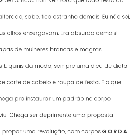
O
! Sério. Ficou horrível! Fora que todo resto do
lterado, sabe, fica estranho demais. Eu não sei,
us olhos enxergavam. Era absurdo demais!
 capas de mulheres brancas e magras,
 biquinis da moda; sempre uma dica de dieta
de corte de cabelo e roupa de festa. E o que
ega pra instaurar um padrão no corpo
 viu! Chega ser deprimente uma proposta
e propor uma revolução, com corpos
G O R D A