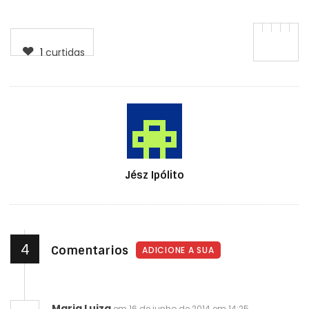
1
curtidas
Autor
Jész Ipólito
4
Comentarios
ADICIONE A SUA
Maria Luiza
em 16 de junho de 2014 em 14:25