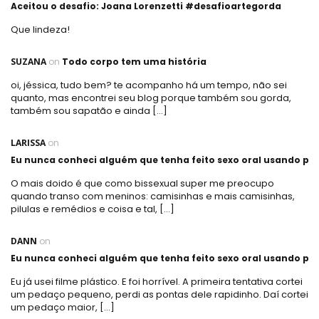
Aceitou o desafio: Joana Lorenzetti #desafioartegorda
Que lindeza!
SUZANA
on
Todo corpo tem uma história
oi, jéssica, tudo bem? te acompanho há um tempo, não sei
quanto, mas encontrei seu blog porque também sou gorda,
também sou sapatão e ainda […]
LARISSA
on
Eu nunca conheci alguém que tenha feito sexo oral usando plá
O mais doido é que como bissexual super me preocupo
quando transo com meninos: camisinhas e mais camisinhas,
pilulas e remédios e coisa e tal, […]
DANN
on
Eu nunca conheci alguém que tenha feito sexo oral usando plá
Eu já usei filme plástico. E foi horrível. A primeira tentativa cortei
um pedaço pequeno, perdi as pontas dele rapidinho. Daí cortei
um pedaço maior, […]