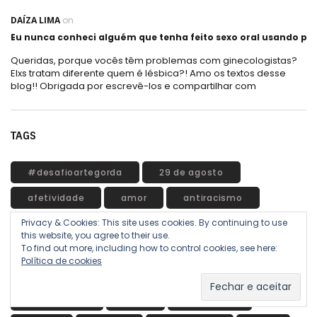
DAÍZA LIMA
on
Eu nunca conheci alguém que tenha feito sexo oral usando plá
Queridas, porque vocês têm problemas com ginecologistas?
Elxs tratam diferente quem é lésbica?! Amo os textos desse
blog!! Obrigada por escrevê-los e compartilhar com
TAGS
#desafioartegorda
29 de agosto
afetividade
amor
antiracismo
Privacy & Cookies: This site uses cookies. By continuing to use
arte
beleza
branquitude
corpo
this website, you agree to their use.
To find out more, including how to control cookies, see here:
dor
empoderamento
familia
Política de cookies
feminismo
feminismo negro
feminismos
força
fotografia