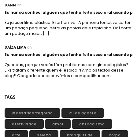
DANN
on
Eu nunca conheci alguém que tenha feito sexo oral usando plá
Eu já usei filme plástico. E foi horrível. A primeira tentativa cortei
um pedaço pequeno, perdi as pontas dele rapidinho. Daí cortei
um pedaço maior, […]
DAÍZA LIMA
on
Eu nunca conheci alguém que tenha feito sexo oral usando plá
Queridas, porque vocês têm problemas com ginecologistas?
Elxs tratam diferente quem é lésbica?! Amo os textos desse
blog!! Obrigada por escrevê-los e compartilhar com
TAGS
#desafioartegorda
29 de agosto
afetividade
amor
antiracismo
arte
beleza
branquitude
corpo