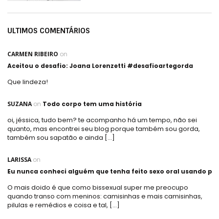
ULTIMOS COMENTÁRIOS
CARMEN RIBEIRO
on
Aceitou o desafio: Joana Lorenzetti #desafioartegorda
Que lindeza!
SUZANA
on
Todo corpo tem uma história
oi, jéssica, tudo bem? te acompanho há um tempo, não sei
quanto, mas encontrei seu blog porque também sou gorda,
também sou sapatão e ainda […]
LARISSA
on
Eu nunca conheci alguém que tenha feito sexo oral usando plá
O mais doido é que como bissexual super me preocupo
quando transo com meninos: camisinhas e mais camisinhas,
pilulas e remédios e coisa e tal, […]