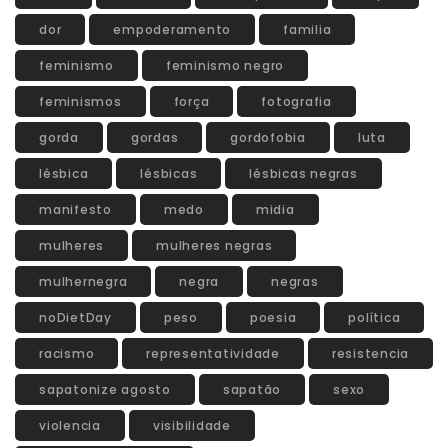
dor
empoderamento
familia
feminismo
feminismo negro
feminismos
força
fotografia
gorda
gordas
gordofobia
luta
lésbica
lésbicas
lésbicas negras
manifesto
medo
midia
mulheres
mulheres negras
mulhernegra
negra
negras
noDietDay
peso
poesia
política
racismo
representatividade
resistencia
sapatonize agosto
sapatão
sexo
violencia
visibilidade