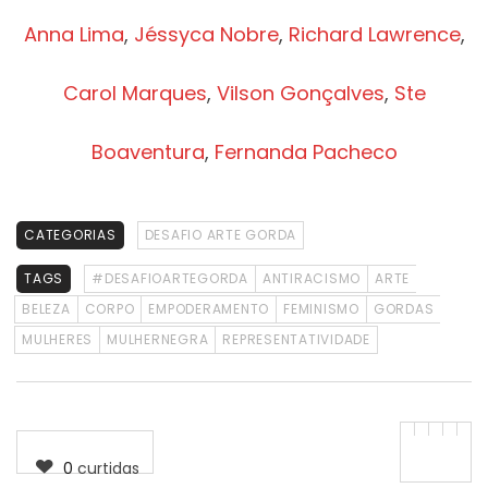
Anna Lima
,
Jéssyca Nobre
,
Richard Lawrence
,
Carol Marques
,
Vilson Gonçalves
,
Ste
Boaventura
,
Fernanda Pacheco
CATEGORIAS
DESAFIO ARTE GORDA
TAGS
#DESAFIOARTEGORDA
ANTIRACISMO
ARTE
BELEZA
CORPO
EMPODERAMENTO
FEMINISMO
GORDAS
MULHERES
MULHERNEGRA
REPRESENTATIVIDADE
0
curtidas