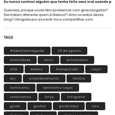
Eu nunca conheci alguém que tenha feito sexo oral usando plá
Queridas, porque vocês têm problemas com ginecologistas?
Elxs tratam diferente quem é lésbica?! Amo os textos desse
blog!! Obrigada por escrevê-los e compartilhar com
TAGS
#desafioartegorda
29 de agosto
afetividade
amor
antiracismo
arte
beleza
branquitude
corpo
dor
empoderamento
familia
feminismo
feminismo negro
feminismos
força
fotografia
gorda
gordas
gordofobia
luta