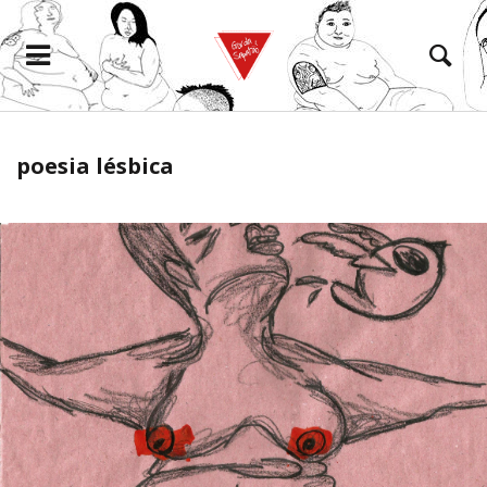
poesia lésbica
eramento