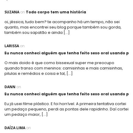
SUZANA
on
Todo corpo tem uma história
oi, jéssica, tudo bem? te acompanho há um tempo, não sei
quanto, mas encontrei seu blog porque também sou gorda,
também sou sapatão e ainda […]
LARISSA
on
Eu nunca conheci alguém que tenha feito sexo oral usando plá
O mais doido é que como bissexual super me preocupo
quando transo com meninos: camisinhas e mais camisinhas,
pilulas e remédios e coisa e tal, […]
DANN
on
Eu nunca conheci alguém que tenha feito sexo oral usando plá
Eu já usei filme plástico. E foi horrível. A primeira tentativa cortei
um pedaço pequeno, perdi as pontas dele rapidinho. Daí cortei
um pedaço maior, […]
DAÍZA LIMA
on