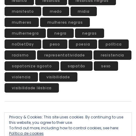
lésbica
lésbicas
lésbicas negras
manifesto
medo
midia
mulheres
mulheres negras
mulhernegra
negra
negras
noDietDay
peso
poesia
política
racismo
representatividade
resistencia
sapatonize agosto
sapatão
sexo
violencia
visibilidade
visibilidade lésbica
Privacy & Cookies: This site uses cookies. By continuing to use
HOME
SOBRE
#COMPARTILHEEMPODERAMENTO
this website, you agree to their use.
To find out more, including how to control cookies, see here:
Política de cookies
DESAFIO ARTE GORDA
CONTATO