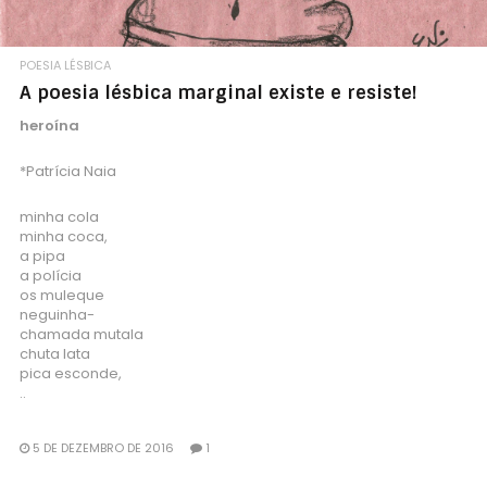
POESIA LÉSBICA
A poesia lésbica marginal existe e resiste!
heroína
*Patrícia Naia
minha cola
minha coca,
a pipa
a polícia
os muleque
neguinha-
chamada mutala
chuta lata
pica esconde,
..
5 DE DEZEMBRO DE 2016
1