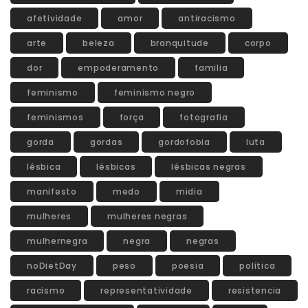
afetividade
amor
antiracismo
arte
beleza
branquitude
corpo
dor
empoderamento
familia
feminismo
feminismo negro
feminismos
força
fotografia
gorda
gordas
gordofobia
luta
lésbica
lésbicas
lésbicas negras
manifesto
medo
midia
mulheres
mulheres negras
mulhernegra
negra
negras
noDietDay
peso
poesia
política
racismo
representatividade
resistencia