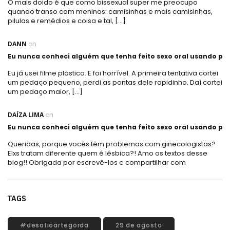
O mais doido é que como bissexual super me preocupo
quando transo com meninos: camisinhas e mais camisinhas,
pilulas e remédios e coisa e tal, […]
DANN
on
Eu nunca conheci alguém que tenha feito sexo oral usando plá
Eu já usei filme plástico. E foi horrível. A primeira tentativa cortei
um pedaço pequeno, perdi as pontas dele rapidinho. Daí cortei
um pedaço maior, […]
DAÍZA LIMA
on
Eu nunca conheci alguém que tenha feito sexo oral usando plá
Queridas, porque vocês têm problemas com ginecologistas?
Elxs tratam diferente quem é lésbica?! Amo os textos desse
blog!! Obrigada por escrevê-los e compartilhar com
TAGS
#desafioartegorda
29 de agosto