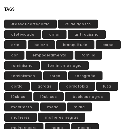
TAGS
#desafioartegorda
29 de agosto
afetividade
amor
antiracismo
arte
beleza
branquitude
corpo
dor
empoderamento
familia
feminismo
feminismo negro
feminismos
força
fotografia
gorda
gordas
gordofobia
luta
lésbica
lésbicas
lésbicas negras
manifesto
medo
midia
mulheres
mulheres negras
mulhernegra
negra
negras