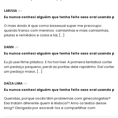
LARISSA
on
Eu nunca conheci alguém que tenha feito sexo oral usando plá
O mais doido é que como bissexual super me preocupo
quando transo com meninos: camisinhas e mais camisinhas,
pilulas e remédios e coisa e tal, […]
DANN
on
Eu nunca conheci alguém que tenha feito sexo oral usando plá
Eu já usei filme plástico. E foi horrível. A primeira tentativa cortei
um pedaço pequeno, perdi as pontas dele rapidinho. Daí cortei
um pedaço maior, […]
DAÍZA LIMA
on
Eu nunca conheci alguém que tenha feito sexo oral usando plá
Queridas, porque vocês têm problemas com ginecologistas?
Elxs tratam diferente quem é lésbica?! Amo os textos desse
blog!! Obrigada por escrevê-los e compartilhar com