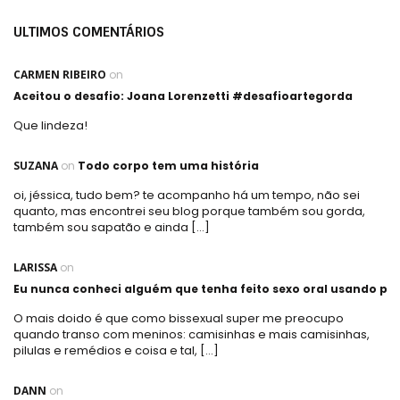
ULTIMOS COMENTÁRIOS
CARMEN RIBEIRO
on
Aceitou o desafio: Joana Lorenzetti #desafioartegorda
Que lindeza!
SUZANA
on
Todo corpo tem uma história
oi, jéssica, tudo bem? te acompanho há um tempo, não sei
quanto, mas encontrei seu blog porque também sou gorda,
também sou sapatão e ainda […]
LARISSA
on
Eu nunca conheci alguém que tenha feito sexo oral usando plá
O mais doido é que como bissexual super me preocupo
quando transo com meninos: camisinhas e mais camisinhas,
pilulas e remédios e coisa e tal, […]
DANN
on