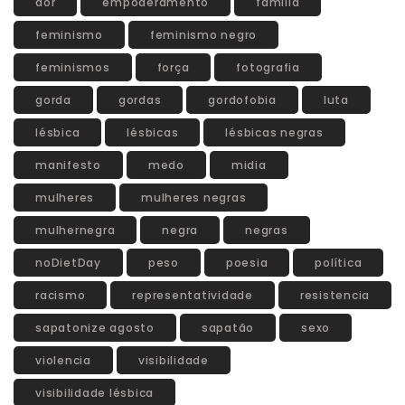
dor
empoderamento
familia
feminismo
feminismo negro
feminismos
força
fotografia
gorda
gordas
gordofobia
luta
lésbica
lésbicas
lésbicas negras
manifesto
medo
midia
mulheres
mulheres negras
mulhernegra
negra
negras
noDietDay
peso
poesia
política
racismo
representatividade
resistencia
sapatonize agosto
sapatão
sexo
violencia
visibilidade
visibilidade lésbica