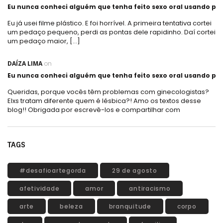
Eu nunca conheci alguém que tenha feito sexo oral usando plá
Eu já usei filme plástico. E foi horrível. A primeira tentativa cortei
um pedaço pequeno, perdi as pontas dele rapidinho. Daí cortei
um pedaço maior, […]
DAÍZA LIMA
on
Eu nunca conheci alguém que tenha feito sexo oral usando plá
Queridas, porque vocês têm problemas com ginecologistas?
Elxs tratam diferente quem é lésbica?! Amo os textos desse
blog!! Obrigada por escrevê-los e compartilhar com
TAGS
#desafioartegorda
29 de agosto
afetividade
amor
antiracismo
arte
beleza
branquitude
corpo