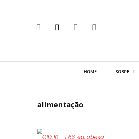
tumblr
instagram
facebook
twitter
Navegação
HOME
SOBRE
Primária
alimentação