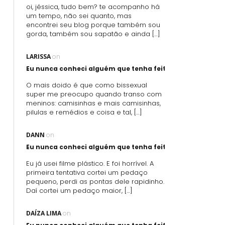
oi, jéssica, tudo bem? te acompanho há
um tempo, não sei quanto, mas
encontrei seu blog porque também sou
gorda, também sou sapatão e ainda […]
LARISSA
on
Eu nunca conheci alguém que tenha feito sexo oral usand
O mais doido é que como bissexual
super me preocupo quando transo com
meninos: camisinhas e mais camisinhas,
pilulas e remédios e coisa e tal, […]
DANN
on
Eu nunca conheci alguém que tenha feito sexo oral usand
Eu já usei filme plástico. E foi horrível. A
primeira tentativa cortei um pedaço
pequeno, perdi as pontas dele rapidinho.
Daí cortei um pedaço maior, […]
DAÍZA LIMA
on