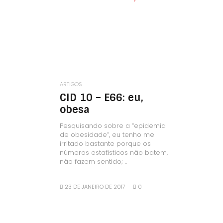
LEIA MAIS
ARTIGOS
CID 10 – E66: eu,
obesa
Pesquisando sobre a “epidemia
de obesidade”, eu tenho me
irritado bastante porque os
números estatísticos não batem,
não fazem sentido; ..
23 DE JANEIRO DE 2017
0