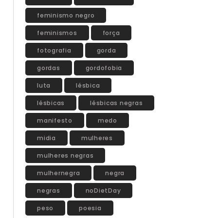
feminismo negro
feminismos
força
fotografia
gorda
gordas
gordofobia
luta
lésbica
lésbicas
lésbicas negras
manifesto
medo
midia
mulheres
mulheres negras
mulhernegra
negra
negras
noDietDay
peso
poesia