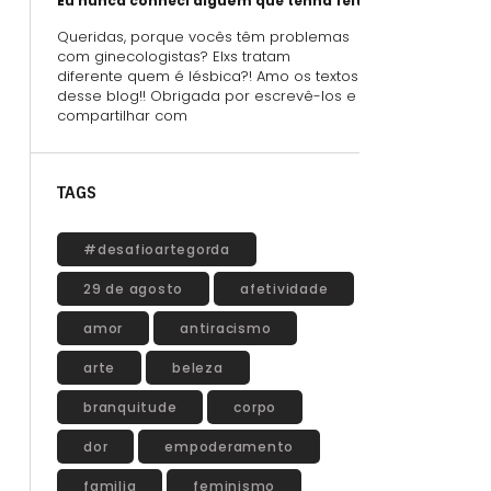
Eu nunca conheci alguém que tenha feito sexo oral usand
Queridas, porque vocês têm problemas
com ginecologistas? Elxs tratam
diferente quem é lésbica?! Amo os textos
desse blog!! Obrigada por escrevê-los e
compartilhar com
TAGS
#desafioartegorda
29 de agosto
afetividade
amor
antiracismo
arte
beleza
branquitude
corpo
dor
empoderamento
familia
feminismo