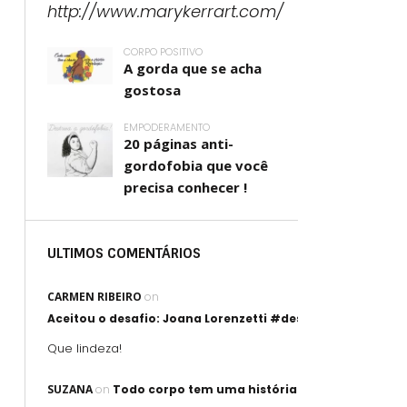
CORPO POSITIVO
A gorda que se acha
gostosa
EMPODERAMENTO
20 páginas anti-
gordofobia que você
precisa conhecer !
ULTIMOS COMENTÁRIOS
CARMEN RIBEIRO
on
Aceitou o desafio: Joana Lorenzetti #desafioartegorda
Que lindeza!
SUZANA
on
Todo corpo tem uma história