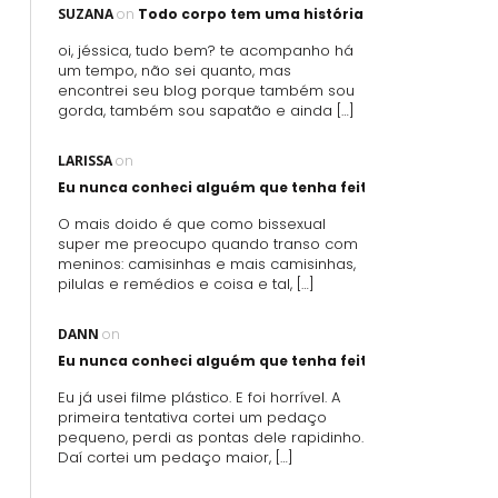
SUZANA
on
Todo corpo tem uma história
oi, jéssica, tudo bem? te acompanho há
um tempo, não sei quanto, mas
encontrei seu blog porque também sou
gorda, também sou sapatão e ainda […]
LARISSA
on
Eu nunca conheci alguém que tenha feito sexo oral usand
O mais doido é que como bissexual
super me preocupo quando transo com
meninos: camisinhas e mais camisinhas,
pilulas e remédios e coisa e tal, […]
DANN
on
Eu nunca conheci alguém que tenha feito sexo oral usand
Eu já usei filme plástico. E foi horrível. A
primeira tentativa cortei um pedaço
pequeno, perdi as pontas dele rapidinho.
Daí cortei um pedaço maior, […]