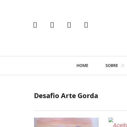
tumblr
instagram
facebook
twitter
Navegação
HOME
SOBRE
Primária
Desafio Arte Gorda