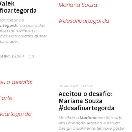
Valek
LEIA MAIS
fioartegorda
participar do
artegord
a porque achei
ativa maravilhosa e
ativa. Não adianta querer
ir o que ..
VEMBRO DE 2014
0
DESAFIO ARTE GORDA
Aceitou o desafio:
LEIA MAIS
Mariana Souza
#desafioartegorda
Me chamo
Mariana
sou formada
em Educação Artística e estudo
Design atualmente. Sempre gostei