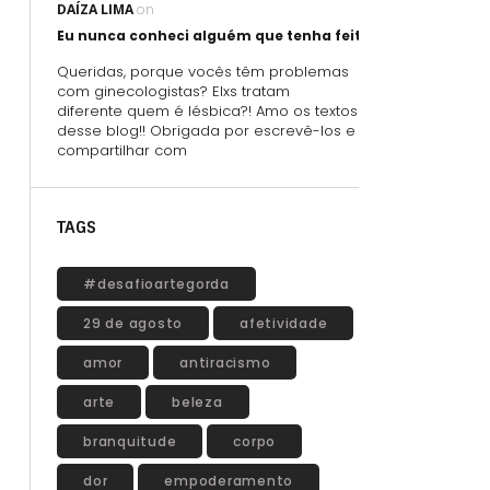
DAÍZA LIMA
on
Eu nunca conheci alguém que tenha feito sexo oral usand
Queridas, porque vocês têm problemas
com ginecologistas? Elxs tratam
diferente quem é lésbica?! Amo os textos
desse blog!! Obrigada por escrevê-los e
compartilhar com
TAGS
#desafioartegorda
29 de agosto
afetividade
amor
antiracismo
arte
beleza
branquitude
corpo
dor
empoderamento