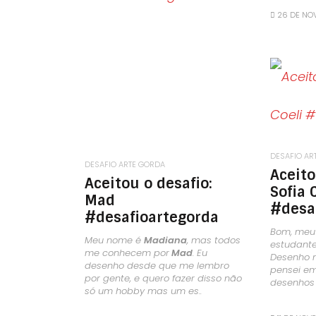
26 DE NO
DESAFIO AR
DESAFIO ARTE GORDA
Aceito
Aceitou o desafio:
Sofia 
Mad
#desa
#desafioartegorda
Bom, meu
Meu nome é
Madiana
, mas todos
estudante
me conhecem por
Mad
. Eu
Desenho m
desenho desde que me lembro
pensei em
por gente, e quero fazer disso não
desenhos 
só um hobby mas um es..