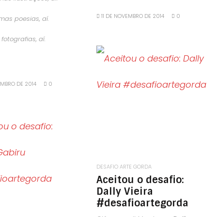
11 DE NOVEMBRO DE 2014
0
mas poesias, aí.
fotografias, aí.
LEIA MAIS
EMBRO DE 2014
0
LEIA MAIS
DESAFIO ARTE GORDA
Aceitou o desafio:
Dally Vieira
#desafioartegorda