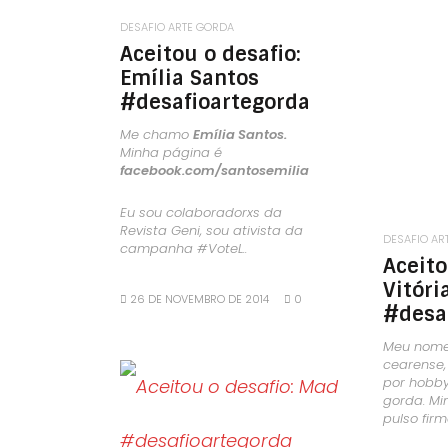
DESAFIO ARTE GORDA
Aceitou o desafio:
Emília Santos
#desafioartegorda
Me chamo
Emília Santos.
Minha página é
facebook.com/santosemilia
Eu sou colaboradorxs da
Revista Geni, sou ativista da
DESAFIO AR
campanha #VoteL..
Aceito
Vitóri
26 DE NOVEMBRO DE 2014
0
#desa
Meu nom
cearense,
por hobby
gorda. M
LEIA MAIS
pulso firm