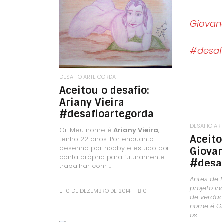
LEIA MAIS
DESAFIO ARTE GORDA
Aceitou o desafio:
Ariany Vieira
#desafioartegorda
DESAFIO AR
Oi! Meu nome é
Ariany Vieira
,
Aceito
tenho 22 anos. Por enquanto
desenho por hobby e estudo por
Giova
conta própria para futuramente
#desa
trabalhar com ..
Antes de 
projeto in
10 DE DEZEMBRO DE 2014
0
de verda
nome é G
os ..