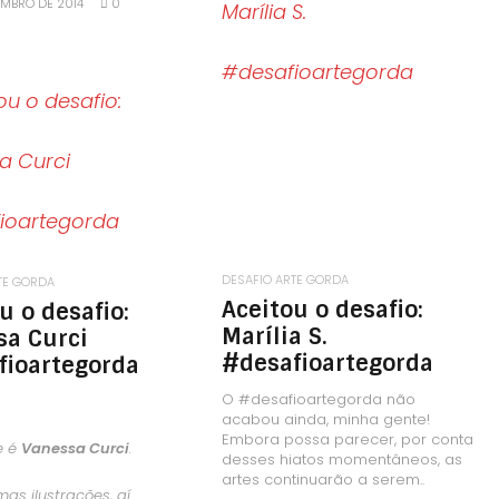
EMBRO DE 2014
0
LEIA MAIS
LEIA MAIS
DESAFIO ARTE GORDA
TE GORDA
Aceitou o desafio:
u o desafio:
Marília S.
sa Curci
#desafioartegorda
fioartegorda
O #desafioartegorda não
acabou ainda, minha gente!
Embora possa parecer, por conta
e é
Vanessa Curci
.
desses hiatos momentâneos, as
artes continuarão a serem..
as ilustrações, aí.