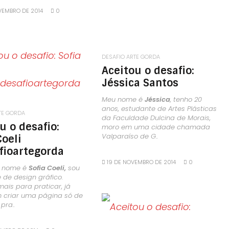
VEMBRO DE 2014
0
DESAFIO ARTE GORDA
LEIA MAIS
Aceitou o desafio:
Jéssica Santos
Meu nome é
Jéssica
, tenho 20
anos, estudante de Artes Plásticas
TE GORDA
da Faculdade Dulcina de Morais,
u o desafio:
moro em uma cidade chamada
Valparaíso de G..
Coeli
fioartegorda
19 DE NOVEMBRO DE 2014
0
 nome é
Sofia Coeli,
sou
 de design gráfico.
ais para praticar, já
 criar uma página só de
pra..