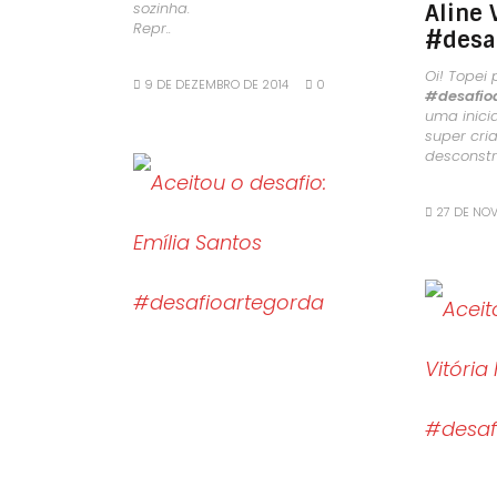
sozinha.
Aline 
Repr..
#desa
Oi! Topei 
9 DE DEZEMBRO DE 2014
0
#desafio
uma inici
super cri
desconstru
27 DE NO
LEIA MAIS