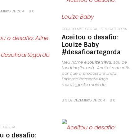
EMBRO DE 2014
0
LEIA MAIS
DESAFIO ARTE GORDA
SEM CATEGORIA
Aceitou o desafio:
Louize Baby
LEIA MAIS
#desafioartegorda
Meu nome é
Louize Silva
, sou de
Londrina,Paraná. Aceitei o desafio
por que a proposta é linda!
Esporadicamente faço
murais,gosto mais de..
9 DE DEZEMBRO DE 2014
0
TE GORDA
u o desafio: