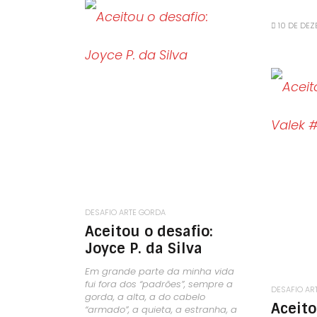
10 DE DEZ
LEIA MAIS
DESAFIO ARTE GORDA
Aceitou o desafio:
Joyce P. da Silva
Em grande parte da minha vida
fui fora dos “padrões”, sempre a
DESAFIO AR
gorda, a alta, a do cabelo
Aceito
“armado”, a quieta, a estranha, a