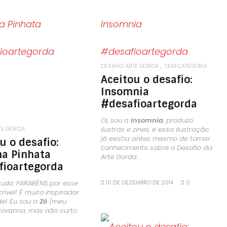
LEIA MAIS
LEIA MAIS
DESAFIO ARTE GORDA
SEM CATEGORIA
Aceitou o desafio:
Insomnia
#desafioartegorda
Oi, sou a
Insomnia
, produzo
TE GORDA
ilustras e zines, e essa ilustração
já existia antes mesmo de tomar
u o desafio:
conhecimento sobre o Desafio da
na Pinhata
Arte Gorda..
fioartegorda
tudo: PARABÉNS por esse
10 DE DEZEMBRO DE 2014
0
crível! É muito inspirador
de!
Eu sou a
Zô
(meu
iovanna, mas não curto