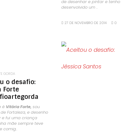
de desenhar e pintar e tenho
desenvolvido um ..
27 DE NOVEMBRO DE 2014
0
LEIA MAIS
TE GORDA
u o desafio:
a Forte
fioartegorda
e é
Vitória Forte,
sou
 de Fortaleza, e desenho
 e fui uma criança
inha mãe sempre teve
e comig..