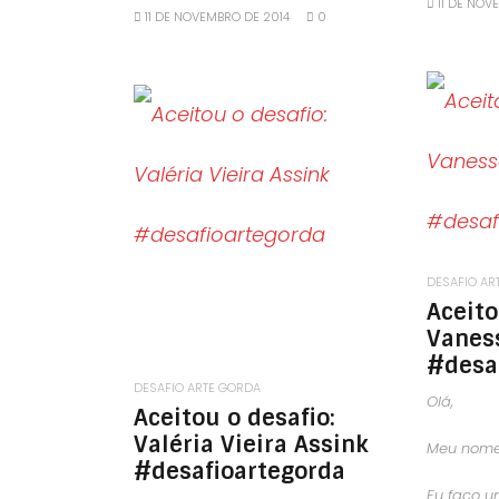
11 DE NOV
11 DE NOVEMBRO DE 2014
0
LEIA MAIS
DESAFIO AR
Aceito
Vanes
#desa
DESAFIO ARTE GORDA
Olá,
Aceitou o desafio:
Valéria Vieira Assink
Meu nom
#desafioartegorda
Eu faço um