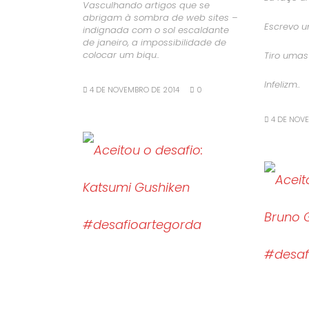
Vasculhando artigos que se
abrigam à sombra de web sites –
Escrevo u
indignada com o sol escaldante
de janeiro, a impossibilidade de
colocar um biqu..
Tiro umas 
Infelizm..
4 DE NOVEMBRO DE 2014
0
4 DE NOV
LEIA MAIS