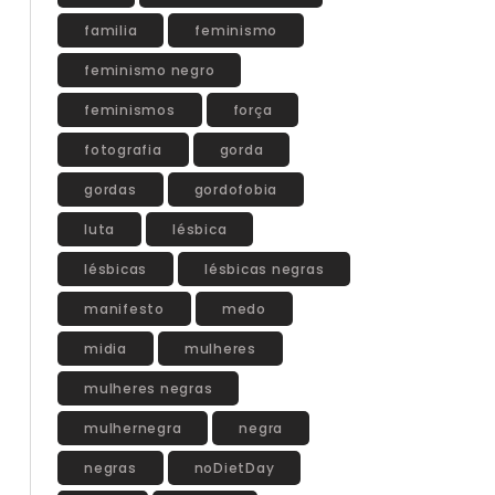
familia
feminismo
feminismo negro
feminismos
força
fotografia
gorda
gordas
gordofobia
luta
lésbica
lésbicas
lésbicas negras
manifesto
medo
midia
mulheres
mulheres negras
mulhernegra
negra
negras
noDietDay