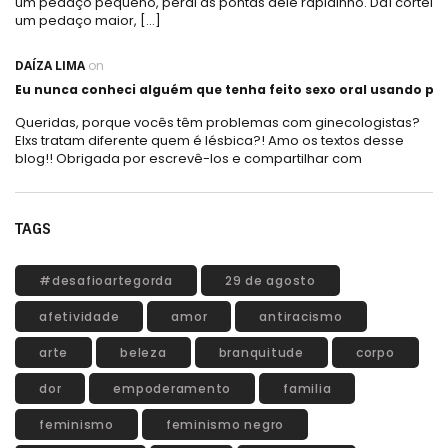
um pedaço pequeno, perdi as pontas dele rapidinho. Daí cortei
um pedaço maior, […]
DAÍZA LIMA
on
Eu nunca conheci alguém que tenha feito sexo oral usando plá
Queridas, porque vocês têm problemas com ginecologistas?
Elxs tratam diferente quem é lésbica?! Amo os textos desse
blog!! Obrigada por escrevê-los e compartilhar com
TAGS
#desafioartegorda
29 de agosto
afetividade
amor
antiracismo
arte
beleza
branquitude
corpo
dor
empoderamento
familia
feminismo
feminismo negro