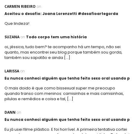
CARMEN RIBEIRO
on
Aceitou o desafio: Joana Lorenzetti #desafioartegorda
Que lindeza!
SUZANA
on
Todo corpo tem uma história
oi, jéssica, tudo bem? te acompanho há um tempo, não sei
quanto, mas encontrei seu blog porque também sou gorda,
também sou sapatão e ainda […]
LARISSA
on
Eu nunca conheci alguém que tenha feito sexo oral usando plá
O mais doido é que como bissexual super me preocupo
quando transo com meninos: camisinhas e mais camisinhas,
pilulas e remédios e coisa e tal, […]
DANN
on
Eu nunca conheci alguém que tenha feito sexo oral usando plá
Eu já usei filme plástico. E foi horrível. A primeira tentativa cortei