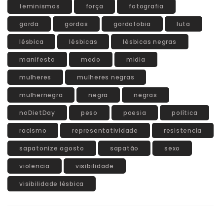
feminismos
força
fotografia
gorda
gordas
gordofobia
luta
lésbica
lésbicas
lésbicas negras
manifesto
medo
midia
mulheres
mulheres negras
mulhernegra
negra
negras
noDietDay
peso
poesia
política
racismo
representatividade
resistencia
sapatonize agosto
sapatão
sexo
violencia
visibilidade
visibilidade lésbica