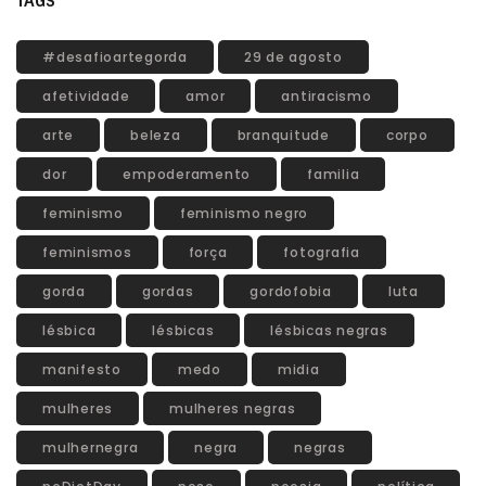
TAGS
#desafioartegorda
29 de agosto
afetividade
amor
antiracismo
arte
beleza
branquitude
corpo
dor
empoderamento
familia
feminismo
feminismo negro
feminismos
força
fotografia
gorda
gordas
gordofobia
luta
lésbica
lésbicas
lésbicas negras
manifesto
medo
midia
mulheres
mulheres negras
mulhernegra
negra
negras