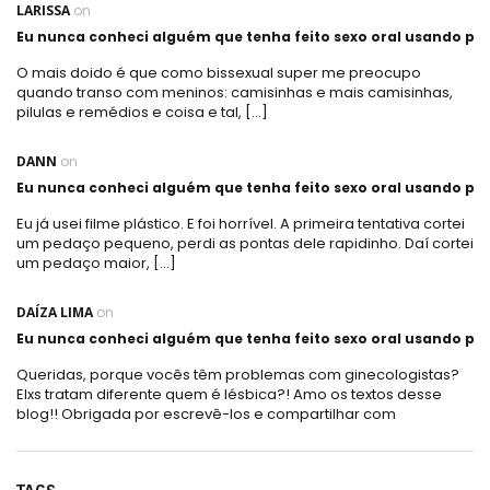
LARISSA
on
Eu nunca conheci alguém que tenha feito sexo oral usando plá
O mais doido é que como bissexual super me preocupo
quando transo com meninos: camisinhas e mais camisinhas,
pilulas e remédios e coisa e tal, […]
DANN
on
Eu nunca conheci alguém que tenha feito sexo oral usando plá
Eu já usei filme plástico. E foi horrível. A primeira tentativa cortei
um pedaço pequeno, perdi as pontas dele rapidinho. Daí cortei
um pedaço maior, […]
DAÍZA LIMA
on
Eu nunca conheci alguém que tenha feito sexo oral usando plá
Queridas, porque vocês têm problemas com ginecologistas?
Elxs tratam diferente quem é lésbica?! Amo os textos desse
blog!! Obrigada por escrevê-los e compartilhar com