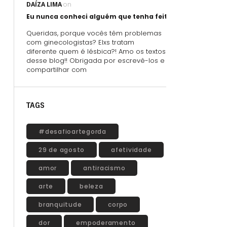
DAÍZA LIMA
on
Eu nunca conheci alguém que tenha feito sexo oral usand
Queridas, porque vocês têm problemas
com ginecologistas? Elxs tratam
diferente quem é lésbica?! Amo os textos
desse blog!! Obrigada por escrevê-los e
compartilhar com
TAGS
#desafioartegorda
29 de agosto
afetividade
amor
antiracismo
arte
beleza
branquitude
corpo
dor
empoderamento