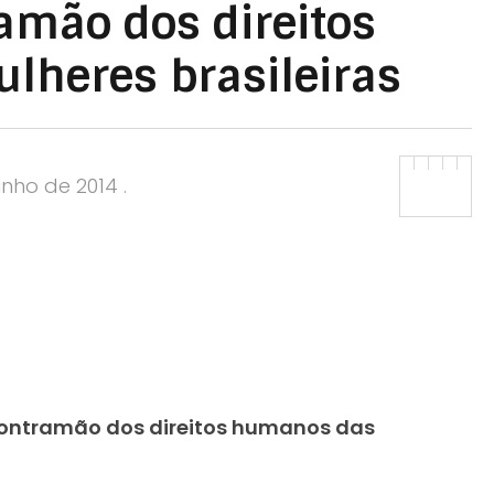
amão dos direitos
heres brasileiras
unho de 2014
.
 contramão dos direitos humanos das