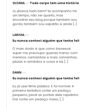
SUZANA
on
Todo corpo tem uma história
oi, jéssica, tudo bem? te acompanho há
um tempo, não sei quanto, mas
encontrei seu blog porque também sou
gorda, também sou sapatão e ainda […]
LARISSA
on
Eu nunca conheci alguém que tenha feito sexo oral usand
O mais doido é que como bissexual
super me preocupo quando transo com
meninos: camisinhas e mais camisinhas,
pilulas e remédios e coisa e tal, […]
DANN
on
Eu nunca conheci alguém que tenha feito sexo oral usand
Eu já usei filme plástico. E foi horrível. A
primeira tentativa cortei um pedaço
pequeno, perdi as pontas dele rapidinho.
Daí cortei um pedaço maior, […]