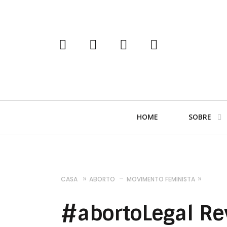
tumblr
instagram
facebook
twitter
Navegação
HOME
SOBRE
Primária
CASA
ABORTO
MOVIMENTO FEMINISTA
#abortoLegal Re