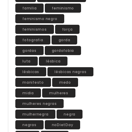
familia
feminismo
feminismo negro
feminismos
força
fotografia
gorda
gordas
gordofobia
luta
lésbica
lésbicas
lésbicas negras
manifesto
medo
midia
mulheres
mulheres negras
mulhernegra
negra
negras
noDietDay